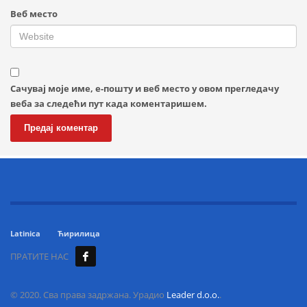
Веб место
Сачувај моје име, е-пошту и веб место у овом прегледачу
веба за следећи пут када коментаришем.
Latinica
Ћирилица
ПРАТИТЕ НАС
© 2020. Сва права задржана. Урадио
Leader d.o.o.
.