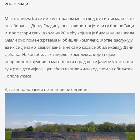
ИНФОРМАЦИЈЕ
Мјесто, чијем би се имену с правом могла додати синтагма мјесто
незаборава, Доњу Градину ове године посјетили су бројни ћаци
и професори свих школа из РС мећу којима је била и наша школа.
Одали смо помен жртвама и обишли комплекс. Жртве заслужују
да их се сјећамо сваког дана, а не само када се обиљежавају Дани
сјећања. Након обиласка цијелог комплекса, који својом
површином свједочи о масовности страдања и јачини ужаса који
су жртве доживјеле, цвијеће смо положили код спомен обиљежја
Топола ужаса.
Да се не заборави и не понови никад више!