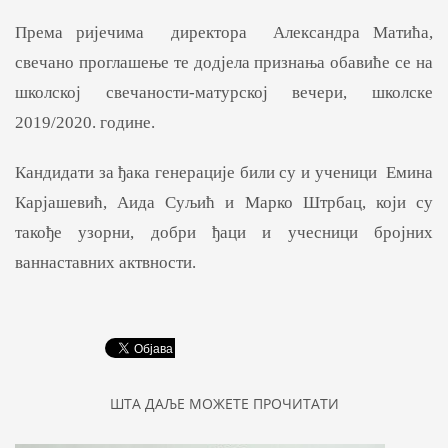
Према ријечима директора Александра Матића,
свечано проглашење те додјела признања обавиће се на
школској свечаности-матурској вечери, школске
2019/2020. године.
Кандидати за ђака генерације били су и ученици Емина
Карјашевић, Аида Суљић и Марко Штрбац, који су
такође узорни, добри ђаци и учесници бројних
ваннаставних актвности.
ШТА ДАЉЕ МОЖЕТЕ ПРОЧИТАТИ