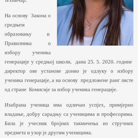
техничар.
На основу Закона о
средњем
образовању и
Правилника о
избору ученика
генерације у средњој школи, дана 25. 5. 2020. године
директор ове установе донио је одлуку о избору
ученика генерације, а на основу предложене ранг листе
од стране Комисије за избор ученика генерације.
Изабрана ученица има одличан успјех, примјерно
владање, добру сарадњу са ученицима и професорима.
Била је учесник бројних такмичења из стручних
предмета и узор је другим ученицима.