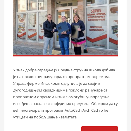
У знак добре сарадње ЈУ Средња стручна школа добила
је на поклон пет рачунара, са пропратном опремом.
Управа фирме Инфокомп одлучила је да својим
дугогодишњим сарадницима поклони рачунаре са
пропратном опремом и тиме омогући унапређење
извођења наставе из појединих предмета. Обзиром да су
већ инсталирали програме AutoCad i ArchiCad то ће
утицати на побољшање квалитета