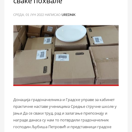
сваке похвале
СРЕДА, 01 ЈУН 2022
НАПИСАО
UREDNIK
Донација градоначелника и Градске управе за кабинет
практичне наставе ученицима Средње стручне школе у
Јањи Да се сваки труд, рад и залагање препознају и
награде данаса су нам то потврдили градоначелник
господин Љубиша Петровић и представници градске