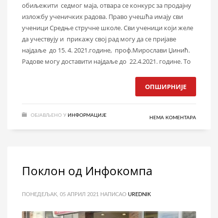
обиљежити седмог маја, отвара се конкурс за продајну
изложбу ученичких радова. Право учешћа имају сви
ученици Средње стручне школе. Сви ученици који желе
да учествују и прикажу свој рад могу да се пријаве
најдаље до 15. 4. 2021.године, проф.Мирослави Џинић.
Радове могу доставити најдаље до 22.4.2021. године. То
ОПШИРНИЈЕ
ОБЈАВЉЕНО У
ИНФОРМАЦИЈЕ
НЕМА КОМЕНТАРА
Поклон од Инфокомпа
ПОНЕДЕЉАК, 05 АПРИЛ 2021
НАПИСАО
UREDNIK