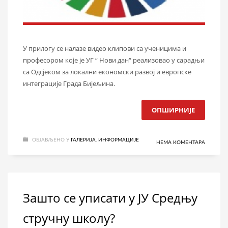
У прилогу се налазе видео клипови са ученицима и
професором које је УГ “ Нови дан“ реализовао у сарадњи
са Одсјеком за локални економски развој и европске
интеграције Града Бијељина.
ОПШИРНИЈЕ
ОБЈАВЉЕНО У
ГАЛЕРИЈА
,
ИНФОРМАЦИЈЕ
НЕМА КОМЕНТАРА
Зашто се уписати у ЈУ Средњу
стручну школу?