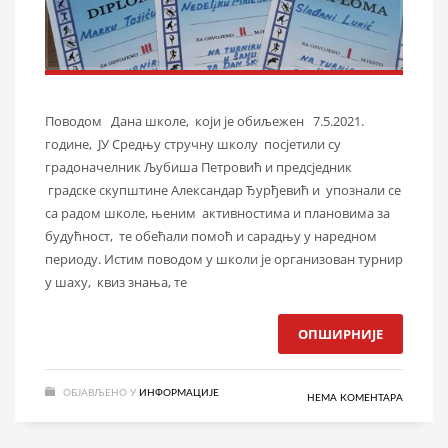
Поводом Дана школе, који је обиљежен 7.5.2021.
године, ЈУ Средњу стручну школу посјетили су
градоначелник Љубиша Петровић и предсједник
градске скупштине Александар Ђурђевић и упознали се
са радом школе, њеним активностима и плановима за
будућност, те обећали помоћ и сарадњу у наредном
периоду. Истим поводом у школи је организован турнир
у шаху, квиз знања, те
ОПШИРНИЈЕ
ОБЈАВЉЕНО У
ИНФОРМАЦИЈЕ
НЕМА КОМЕНТАРА