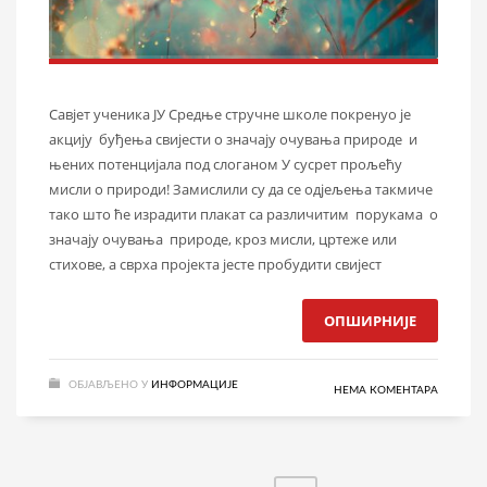
Савјет ученика ЈУ Средње стручне школе покренуо је
акцију буђења свијести о значају очувања природе и
њених потенцијала под слоганом У сусрет прољећу
мисли о природи! Замислили су да се одјељења такмиче
тако што ће израдити плакат са различитим порукама о
значају очувања природе, кроз мисли, цртеже или
стихове, а сврха пројекта јесте пробудити свијест
ОПШИРНИЈЕ
ОБЈАВЉЕНО У
ИНФОРМАЦИЈЕ
НЕМА КОМЕНТАРА