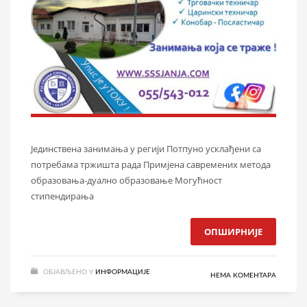
Јединствена занимања у регији Потпуно усклађени са
потребама тржишта рада Примјена савремених метода
образовања-дуално образовање Могућност
стипендирања
ОПШИРНИЈЕ
ОБЈАВЉЕНО У
ИНФОРМАЦИЈЕ
НЕМА КОМЕНТАРА