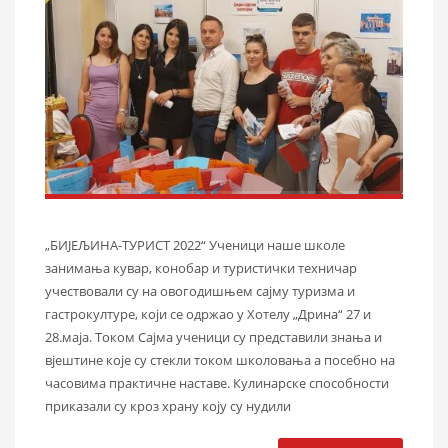
„БИЈЕЉИНА-ТУРИСТ 2022“ Ученици наше школе
занимања кувар, конобар и туристички техничар
учествовали су на овогодишњем сајму туризма и
гастрокултуре, који се одржао у Хотелу „Дрина“ 27 и
28.маја. Током Сајма ученици су представили знања и
вјештине које су стекли током школовања а посебно на
часовима практичне наставе. Кулинарске способности
приказали су кроз храну коју су нудили