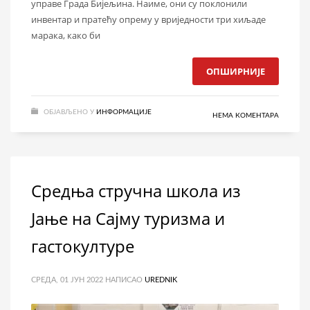
управе Града Бијељина. Наиме, они су поклонили
инвентар и пратећу опрему у вриједности три хиљаде
марака, како би
ОПШИРНИЈЕ
ОБЈАВЉЕНО У
ИНФОРМАЦИЈЕ
НЕМА КОМЕНТАРА
Средња стручна школа из
Јање на Сајму туризма и
гастокултуре
СРЕДА, 01 ЈУН 2022
НАПИСАО
UREDNIK