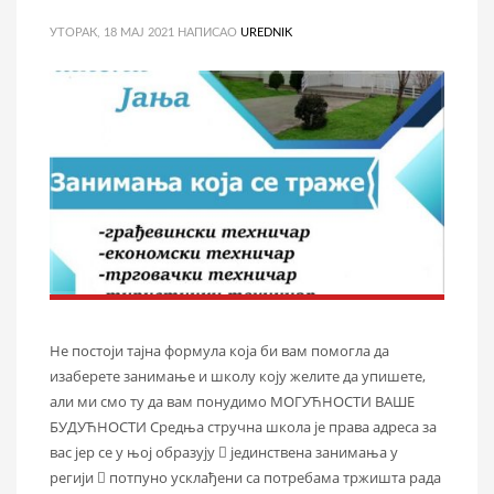
УТОРАК, 18 МАЈ 2021
НАПИСАО
UREDNIK
Не постоји тајна формула која би вам помогла да
изаберете занимање и школу коју желите да упишете,
али ми смо ту да вам понудимо МОГУЋНОСТИ ВАШЕ
БУДУЋНОСТИ Средња стручна школа је права адреса за
вас јер се у њој образују  јединствена занимања у
регији  потпуно усклађени са потребама тржишта рада