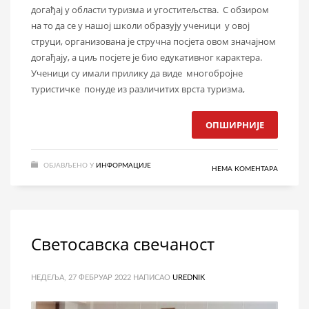
догађај у области туризма и угоститељства. С обзиром
на то да се у нашој школи образују ученици у овој
струци, организована је стручна посјета овом значајном
догађају, а циљ посјете је био едукативног карактера.
Ученици су имали прилику да виде многобројне
туристичкe понудe из различитих врста туризма,
ОПШИРНИЈЕ
ОБЈАВЉЕНО У
ИНФОРМАЦИЈЕ
НЕМА КОМЕНТАРА
Светосавска свечаност
НЕДЕЉА, 27 ФЕБРУАР 2022
НАПИСАО
UREDNIK