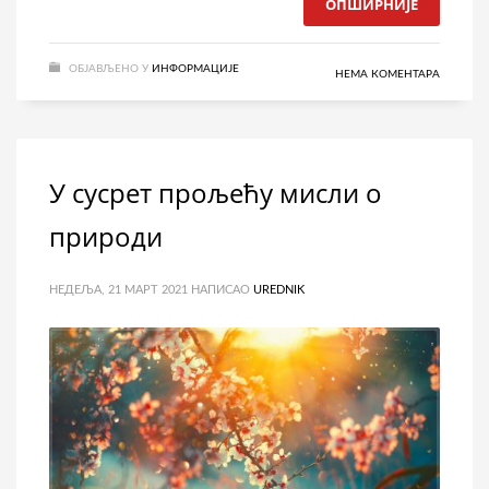
ОПШИРНИЈЕ
ОБЈАВЉЕНО У
ИНФОРМАЦИЈЕ
НЕМА КОМЕНТАРА
У сусрет прољећу мисли о
природи
НЕДЕЉА, 21 МАРТ 2021
НАПИСАО
UREDNIK