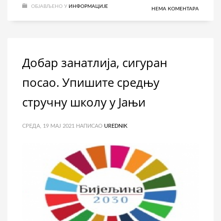
ОБЈАВЉЕНО У
ИНФОРМАЦИЈЕ
НЕМА КОМЕНТАРА
Добар занатлија, сигуран
посао. Упишите средњу
стручну школу у Јањи
СРЕДА, 19 МАЈ 2021
НАПИСАО
UREDNIK