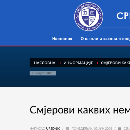
Насловна
О школи и закони о с
НАСЛОВНА
ИНФОРМАЦИЈЕ
СМЈЕРОВИ КАКВ
8. август 2026.
Смјерови каквих нема
НАПИСАО
UREDNIK
/
ПОНЕДЕЉАК, 03 ЈУН 2024
/
ОБЈ