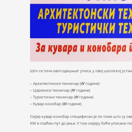
Што се тиче овогодишњег уписа, у овој школској устан
– Архитектонски техничар (
IV
године)
– Царински техничар (
IV
године)
– Туристички техничар (
IV
године)
– Кувар-конобар (
III
године)
Смјер кувар-конобар специфичан је по томе што су ов
КМ и плаћен пут до Јање. У том смјеру биће уписано п