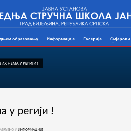
редњем образовању
Информације
Галерија
Смјерови
ИХ НЕМА У РЕГИЈИ !
 у регији !
АВЉЕНО У
ИНФОРМАЦИЈЕ