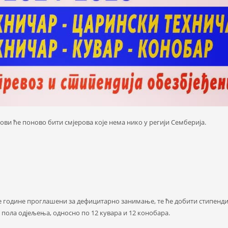
ови ће поново бити смјерова које нема нико у регији Семберија.
е године проглашени за дефицитарно занимање, те ће добити стипендиј
о пола одјељења, односно по 12 кувара и 12 конобара.