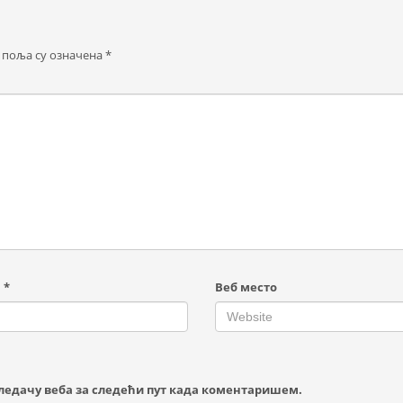
 поља су означена
*
а
*
Веб место
егледачу веба за следећи пут када коментаришем.