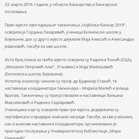
23. марта 2019. године, у области банкарства и банкарског
пословања.
Прво мјесто овогодишњег такмичења „Најбољи банкар 2019”,
освојила је Гордана Лазаревић, ученица Економске школе у
Бијељини, док су друго мјесто дијелиле Маја Алексић и Александра
Јовановић, такође из ове школе.
Исти број поена за треће мјесто освојиле су Радинка Ђокић (СШЦ
„Михаило Петровић Алас”, Угљевик) и Маја Милошевић
(Економска школа, Бијељина).
Испитну комисију чинили су проф. др Будимир Стакић, те
наставнице координатори такмичара – Мирела Милић и Јелица
Вратаљ. Такмичењу су присуствовали и наставници Љиљана
Максимовић и Раденко Седларевић.
Ученицама које су освојиле прва три мјеста, додијељени су
сертификати и вриједне новчане награде. Такође, за све учеснике,
као и њихове наставнике координаторе, организовано је
пригодно послужење у Универзитетској библиотеци „Мира
Павловић”.