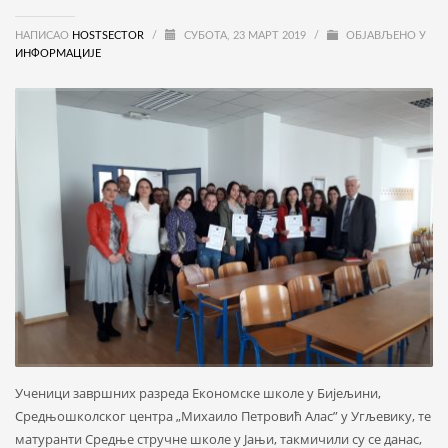
НАПИСАО
HOSTSECTOR
/
СУБОТА, 23 МАРТ 2019
/
ОБЈАВЉЕНО У
ИНФОРМАЦИЈЕ
Ученици завршних разреда Економске школе у Бијељини,
Средњошколског центра „Михаило Петровић Алас” у Угљевику, те
матуранти Средње стручне школе у Јањи, такмичили су се данас,